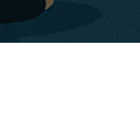
2 Dezember 2023
Ein kleines
Update 2026
: Es scheint sich in Mülheim einiges
zu tun. Wir haben von Modernisierungs- und Ausbauplänen
gehört, aber absolut noch nichts konkretes (Vielleicht in
Verbindung mit den olympischen Spielen in der Region, wer
weiß). Davon dürfte dann ja vermutlich auch das
NH Hotel
Oberhausen
profitieren, dass noch dichter an Duisburg,
also an einem der Austragungsorte der olympischen Spiele
liegt.
Es ist Anfang Dezember 2023, Schneggi hatte etwas über
einen Schiffsweihnachtsmarkt gelesen. Also sind wir für ein