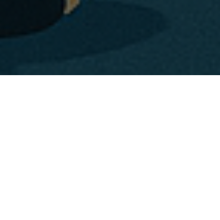
21 Oktober 2025
Es ist Mitte Oktober 2025 und schon früh dunkel. Um so
schöner, dass Sharky und Schneggi in Mönchengladbach
die Gelegenheit hatten, eine groß angeworbene
Lichtinstallation von Leon Löwentraut zu sehen.
MG strahlt
bunt
– Zur 50 Jahrfeier der Stadt, hat man den in
Mönchengladbach wohnhaften, aufstrebenden Künstler
Leon Löwentraut dazu geholt, um aus einem Schandfleck,
etwas Schönes zu zaubern. Haus Westland ist eine seit
Jahrzehnten leerstehende Schrottimmobilie; nicht gerade
ein schönes „Tor zur Stadt“. Daher waren wir sehr gespannt,